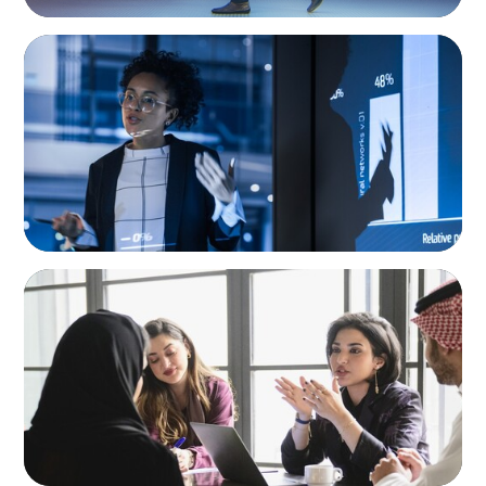
ARTICLES & PAPERS
FinTech Trends Report: PE/VC
ARTICLES & PAPERS
Recruiting Centralized Leadership for a
Diversified Family Conglomerate