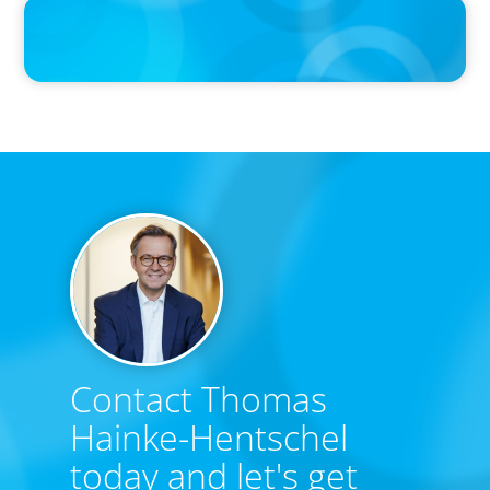
IN THE MEDIA
Big Food’s race to reinvent as market shifts
Contact Thomas
Hainke-Hentschel
today and let's get