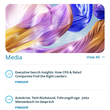
ARTICLES & PAPERS
Artificial Intelligence and Fashion & Luxury
Companies
Media
View All
Executive Search Insights: How CPG & Retail
Companies Find the Right Leaders
PODCAST
Autokrise, Tech-Rückstand, Führungsfrage: Jutta
Menzenbach im Gespräch
PODCAST