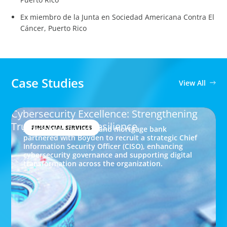
Ex miembro de la Junta en Sociedad Americana Contra El
Cáncer, Puerto Rico
Case Studies
View All
Cybersecurity Excellence: Strengthening
Trust and Digital Resilience
FINANCIAL SERVICES
A Caribbean financial and mortgage bank
partnered with Boyden to recruit a strategic Chief
Information Security Officer (CISO), enhancing
cybersecurity governance and supporting digital
transformation across the organization.