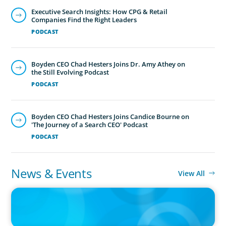
Executive Search Insights: How CPG & Retail
Companies Find the Right Leaders
PODCAST
Boyden CEO Chad Hesters Joins Dr. Amy Athey on
the Still Evolving Podcast
PODCAST
Boyden CEO Chad Hesters Joins Candice Bourne on
'The Journey of a Search CEO' Podcast
PODCAST
News & Events
View All
IN THE MEDIA
The $400,000 Chief of Staff Is the CEO’s Secret Weapon in the AI
Age