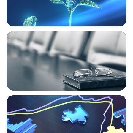
BLOG
Private Company Boards Then and Now:
From Bodies of Representation to Engines of
Strategic Capability
NEWSLETTER
The CFO Leadership Lens