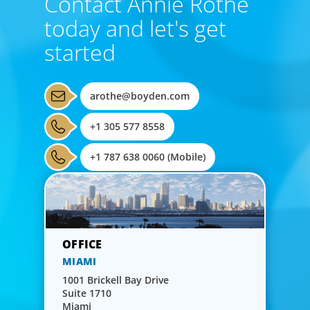
Contact Annie Rothe
today and let's get
started
arothe@boyden.com
+1 305 577 8558
+1 787 638 0060 (Mobile)
MIAMI
1001 Brickell Bay Drive
Suite 1710
Miami