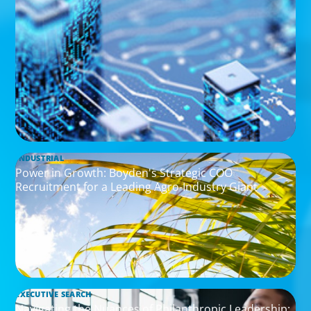
INDUSTRIAL
Power in Growth: Boyden's Strategic COO
Recruitment for a Leading Agro-Industry Giant
EXECUTIVE SEARCH
Navigating the Nuances of Philanthropic Leadership: