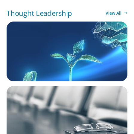
Thought Leadership
View All
ARTICLES & PAPERS
Navigating Uncertainty: Private Equity's Next
Phase of Value Creation
BLOG
Private Company Boards Then and Now:
From Bodies of Representation to Engines of
Strategic Capability