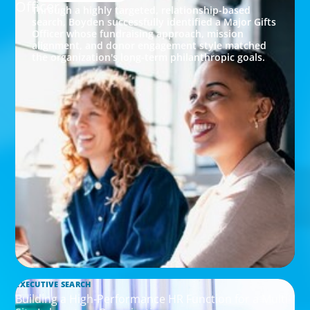
Officer
Through a highly targeted, relationship-based
search, Boyden successfully identified a Major Gifts
Officer whose fundraising approach, mission
alignment, and donor engagement style matched
the organization's long-term philanthropic goals.
EXECUTIVE SEARCH
Building a High-Performance HR Function for a Multi-