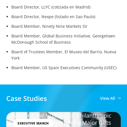
Board Director, LLYC (cotizada en Madrid)
Board Director, Nexpe (listado en Sao Paulo)
Board Member, Ninety Nine Markets SV
Board Member, Global Business Initiative, Georgetown
McDonough School of Business
Board of Trustees Member, El Museo del Barrio, Nueva
York
Board Member, US Spain Executives Community (USEC)
Case Studies
View All
Navigating the Nuances of Philanthropic
Leadership: The Search for a Major Gifts
EXECUTIVE SEARCH