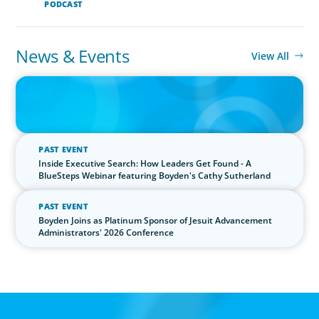
PODCAST
News & Events
View All
IN THE MEDIA
The $400,000 Chief of Staff Is the CEO’s Secret Weapon in the AI
Age
PAST EVENT
Inside Executive Search: How Leaders Get Found - A
BlueSteps Webinar featuring Boyden's Cathy Sutherland
PAST EVENT
Boyden Joins as Platinum Sponsor of Jesuit Advancement
Administrators' 2026 Conference