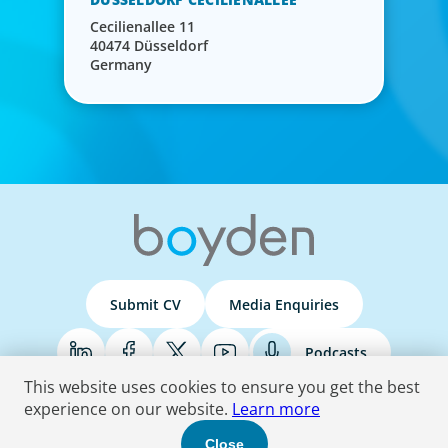
Cecilienallee 11
40474 Düsseldorf
Germany
Submit CV
Media Enquiries
Podcasts
This website uses cookies to ensure you get the best
experience on our website.
Learn more
Terms & Conditions
Privacy Policy
Do Not Sell
Accessibility Statement
Close