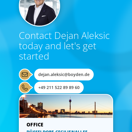
Contact Dejan Aleksic
today and let's get
started
dejan.aleksic@boyden.de
+49 211 522 89 89 60
DÜSSELDORF CECILIENALLEE