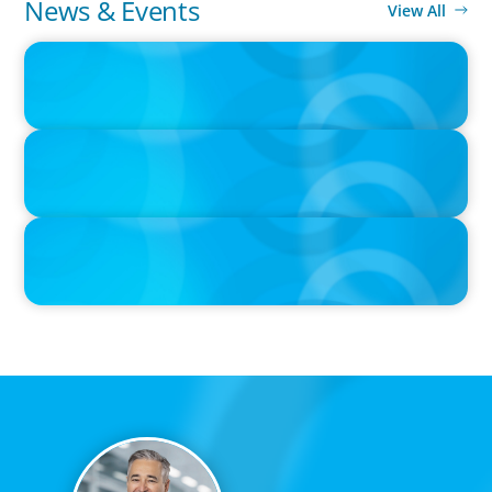
News & Events
View All
IN THE MEDIA
The $400,000 Chief of Staff Is the CEO’s Secret Weapon in the AI
Age
IN THE MEDIA
Activists Are Coming for CEOs, Boards on Succession Planning
IN THE MEDIA
CFO-to-CEO pipeline will likely taper on economic upswing:
Boyden