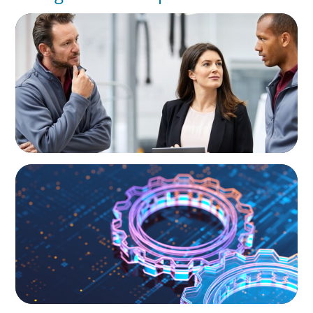
ARTICLES & PAPERS
A Regional CEO Search to Realise U.S. Market
Potential for a European Family-Owned
Business
BOYDEN REPORT SERIES
What’s Next for Industry? AI, Transformation,
and the Talent Imperative