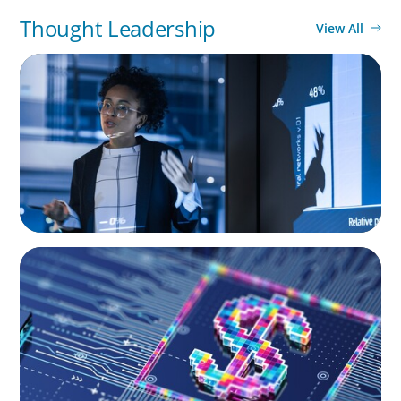
Thought Leadership
View All
ARTICLES & PAPERS
FinTech Trends Report: PE/VC
BOYDEN REPORT SERIES
Fintech: The democratising effect of digital
money