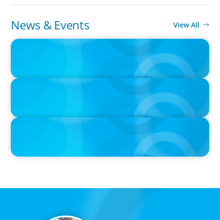
News & Events
View All
IN THE MEDIA
Orrstown's new CEO says bank is in a position of strength
IN THE MEDIA
Big Food splits: Smart move or strategic misstep?
IN THE MEDIA
Unilever joins Big Food shake-up