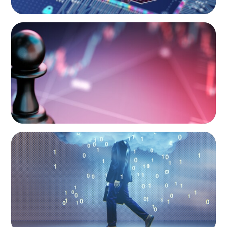
BOYDEN REPORT SERIES
Global Banking and Capital Markets in a New
World Order
BOYDEN REPORT SERIES
Decoding Tech Trends and Leadership in the
Digital Age