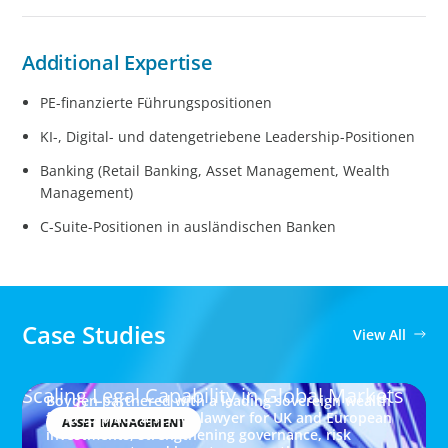
Additional Expertise
PE-finanzierte Führungspositionen
KI-, Digital- und datengetriebene Leadership-Positionen
Banking (Retail Banking, Asset Management, Wealth
Management)
C-Suite-Positionen in ausländischen Banken
Case Studies
View All
Scaling Legal Capability in Global Markets
Boyden partnered with a leading sovereign wealth
fund to place a senior lawyer for UK and European
ASSET MANAGEMENT
investments, strengthening governance, risk