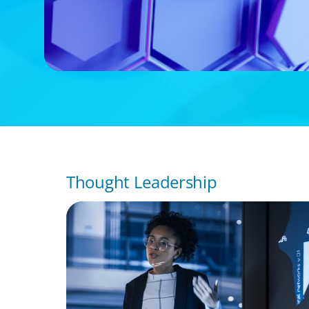
Thought Leadership
ARTICLES & PAPERS
FinTech Trends Report: PE/VC