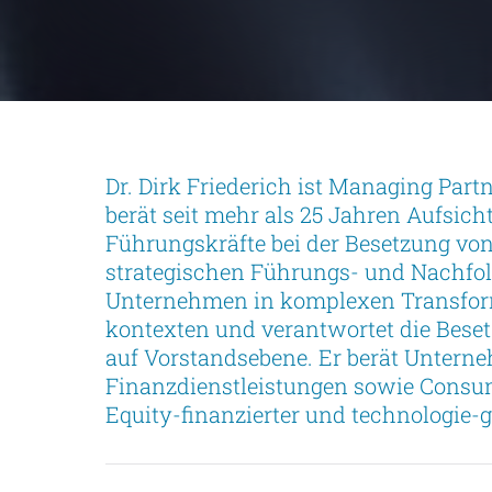
Dr. Dirk Friederich ist Managing Par
berät seit mehr als 25 Jahren Aufsich
Führungskräfte bei der Besetzung von
strategischen Führungs- und Nachfolg
Unternehmen in komplexen Transform
kontexten und verantwortet die Beset
auf Vorstandsebene. Er berät Unterne
Finanzdienstleistungen sowie Consume
Equity-finanzierter und technologie-g