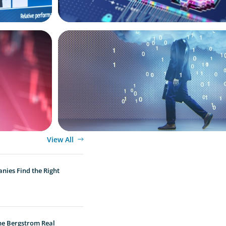
BOYDEN REPORT SERIES
New World
Decoding Tech Trends and Leadership in 
Age
View All
nies Find the Right
he Bergstrom Real