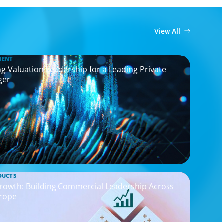
View All
MENT
g Valuation Leadership for a Leading Private
ger
DUCTS
rowth: Building Commercial Leadership Across
rope