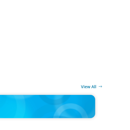
View All
MEDIA
r joins Big Food shake-up