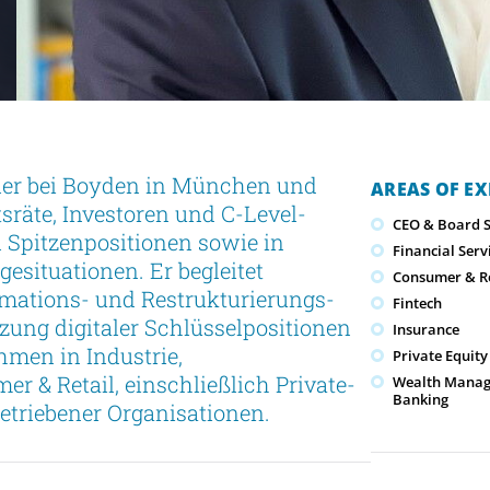
tner bei Boyden in München und
AREAS OF EX
tsräte, Investoren und C-Level-
CEO & Board S
 Spitzenpositionen sowie in
Financial Serv
esituationen. Er begleitet
Consumer & Re
ations- und Restrukturierungs-
Fintech
zung digitaler Schlüsselpositionen
Insurance
hmen in Industrie,
Private Equity
r & Retail, einschließlich Private-
Wealth Manag
Banking
etriebener Organisationen.