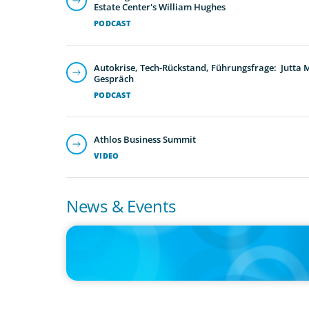
Estate Center's William Hughes
PODCAST
Autokrise, Tech-Rückstand, Führungsfrage: Jutta
Gespräch
PODCAST
Athlos Business Summit
VIDEO
News & Events
IN THE MEDIA
Orrstown's new CEO says bank is in a position of strengt