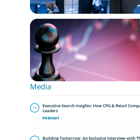
BOYDEN REPORT SERIES
Global Banking and Capital Markets in a 
Order
Media
Executive Search Insights: How CPG & Retail Compa
Leaders
PODCAST
Building Tomorrow: An Exclusive Interview with T