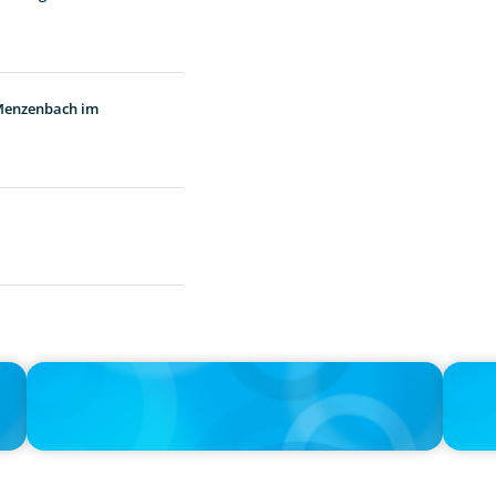
 Menzenbach im
IN THE MEDIA
IN THE 
h
Big Food splits: Smart move or strategic misstep?
Unileve