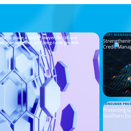
ASSET MANAGE
nd to place a senior lawyer for UK and
Strengthenin
risk management, and long-term growth.
Credit Mana
CONSUMER PRO
Protecting G
Southern Eu