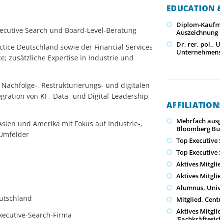
EDUCATION &
Diplom-Kaufm
Executive Search und Board-Level-Beratung
Auszeichnung
Dr. rer. pol., 
tice Deutschland sowie der Financial Services
Unternehmens
e; zusätzliche Expertise in Industrie und
 Nachfolge-, Restrukturierungs- und digitalen
egration von KI-, Data- und Digital-Leadership-
AFFILIATIO
Mehrfach ausg
ien und Amerika mit Fokus auf Industrie-,
Bloomberg Bu
-Umfelder
Top Executive
Top Executive
Aktives Mitgl
Aktives Mitgli
Alumnus, Unive
utschland
Mitglied, Cent
Aktives Mitgli
Executive-Search-Firma
'Fachkräftesic