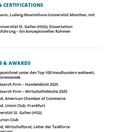
 CERTIFICATIONS
ann, Ludwig-Maximilians-Universität München, mit
Universität St. Gallen (HSG); Dissertation:
führung – Ein konzeptioneller Rahmen
NS & AWARDS
ezeichnet unter den Top-100 Headhuntern weltweit,
sinessweek
 Search Firm – Handelsblatt 2025
 Search Firm – WirtschaftsWoche 2025
ied, American Chamber of Commerce
ed, Union Club, Frankfurt
rsität St. Gallen (HSG)
urion Club
ed, Wirtschaftsrat; Leiter der Taskforce
herung'