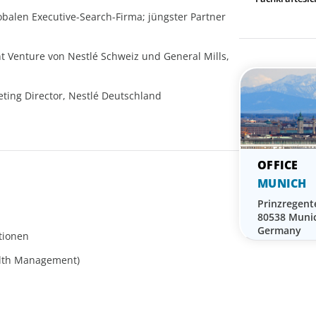
obalen Executive-Search-Firma; jüngster Partner
nt Venture von Nestlé Schweiz und General Mills,
ting Director, Nestlé Deutschland
MUNICH
Prinzregent
80538 Muni
Germany
itionen
alth Management)