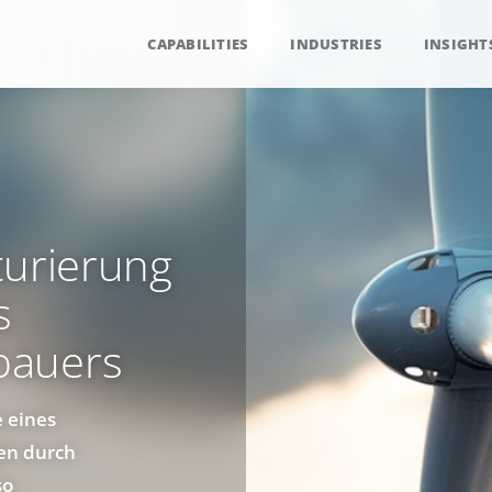
CAPABILITIES
INDUSTRIES
INSIGHT
turierung
s
bauers
e eines
gen durch
so