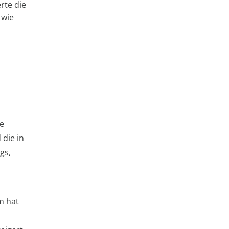
rte die
 wie
e
die in
gs,
m hat