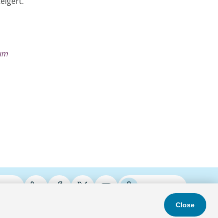
eigert.
 um
ries
Podcasts
Close
s & Conditions
Privacy Policy
Do Not Sell
Accessibility Statement