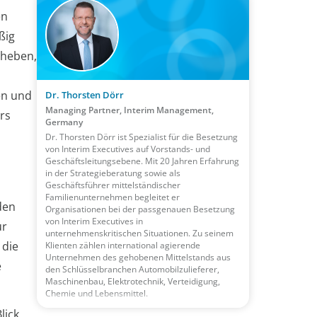
en
ßig
eheben,
en und
Dr. Thorsten Dörr
Managing Partner, Interim Management,
rs
Germany
Dr. Thorsten Dörr ist Spezialist für die Besetzung
von Interim Executives auf Vorstands- und
Geschäftsleitungsebene. Mit 20 Jahren Erfahrung
in der Strategieberatung sowie als
Geschäftsführer mittelständischer
Familienunternehmen begleitet er
den
Organisationen bei der passgenauen Besetzung
von Interim Executives in
ur
unternehmenskritischen Situationen. Zu seinem
 die
Klienten zählen international agierende
Unternehmen des gehobenen Mittelstands aus
e
den Schlüsselbranchen Automobilzulieferer,
Maschinenbau, Elektrotechnik, Verteidigung,
Chemie und Lebensmittel.
lick