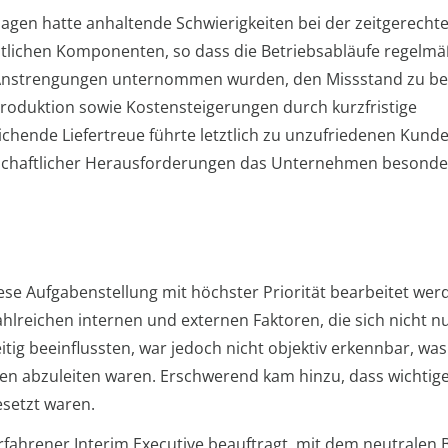
lagen hatte anhaltende Schwierigkeiten bei der zeitgerecht
tlichen Komponenten, so dass die Betriebsabläufe regelmä
 Anstrengungen unternommen wurden, den Missstand zu b
roduktion sowie Kostensteigerungen durch kurzfristige
hende Liefertreue führte letztlich zu unzufriedenen Kund
rtschaftlicher Herausforderungen das Unternehmen besonde
ese Aufgabenstellung mit höchster Priorität bearbeitet wer
ahlreichen internen und externen Faktoren, die sich nicht n
ig beeinflussten, war jedoch nicht objektiv erkennbar, was
 abzuleiten waren. Erschwerend kam hinzu, dass wichtig
setzt waren.
ahrener Interim Executive beauftragt, mit dem neutralen B