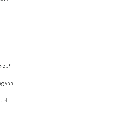
:
e auf
ng von
ibel