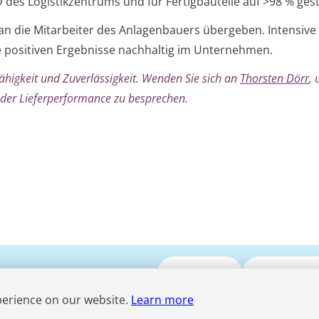
des Logistikzentrums und für Fertigbauteile auf >98 % gest
 an die Mitarbeiter des Anlagenbauers übergeben. Intensive
positiven Ergebnisse nachhaltig im Unternehmen.
fähigkeit und Zuverlässigkeit. Wenden Sie sich an
Thorsten
Dörr
,
der Lieferperformance zu besprechen.
Submit CV
Media Enqui
perience on our website.
Learn more
Term