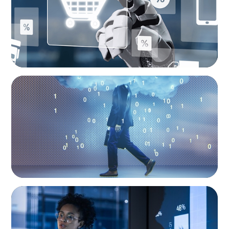
BOYDEN REPORT SERIES
Decoding Tech Trends and Leadership in the
Digital Age
ARTICLES & PAPERS
FinTech Trends Report: PE/VC