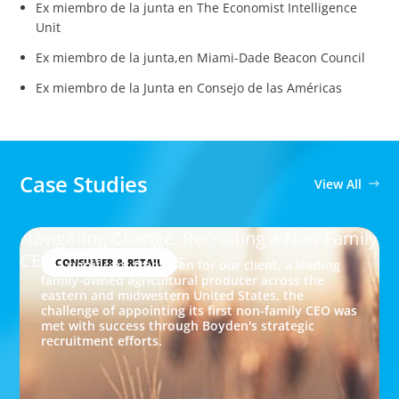
Ex miembro de la junta en The Economist Intelligence
Unit
Ex miembro de la junta,en Miami-Dade Beacon Council
Ex miembro de la Junta en Consejo de las Américas
Case Studies
View All
Navigating Change: Recruiting a Non-Family
CEO in Agribusiness
CONSUMER & RETAIL
In a significant transition for our client, a leading
family-owned agricultural producer across the
eastern and midwestern United States, the
challenge of appointing its first non-family CEO was
met with success through Boyden's strategic
recruitment efforts.