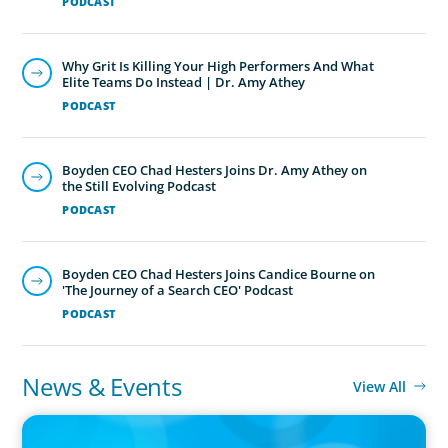
PODCAST
Why Grit Is Killing Your High Performers And What
Elite Teams Do Instead | Dr. Amy Athey
PODCAST
Boyden CEO Chad Hesters Joins Dr. Amy Athey on
the Still Evolving Podcast
PODCAST
Boyden CEO Chad Hesters Joins Candice Bourne on
'The Journey of a Search CEO' Podcast
PODCAST
News & Events
View All
IN THE MEDIA
Big Food splits: Smart move or strategic misstep?