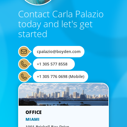
Contact Carla Palazio
today and let's get
started
cpalazio@boyden.com
+1 305 577 8558
+1 305 776 0698 (Mobile)
MIAMI
1001 Brickell Bay Drive