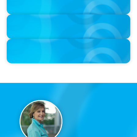
IN THE MEDIA
Unilever joins Big Food shake-up
IN THE MEDIA
Big Food’s race to reinvent as market shifts