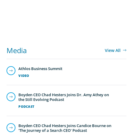
imagination
Media
View All
Athlos Business Summit
VIDEO
Autokrise, Tech-Rückstand, Führungsfrage: Jutta
Menzenbach im Gespräch
PODCAST
Why Grit Is Killing Your High Performers And What
Elite Teams Do Instead | Dr. Amy Athey