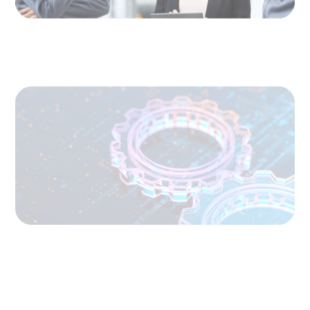
What’s Next for Industry? AI, Transformation,
and the Talent Imperative
BOYDEN REPORT SERIES
CEE Executive Mobility 2026: What’s Driving
Movement Across the Region
ARTICLES & PAPERS
Why AI productivity depends on human