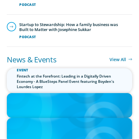
PODCAST
Executive Search Insights: How CPG & Retail
Companies Find the Right Leaders
PODCAST
News & Events
View All
PRESS RELEASE
CEE Executives Value Safety and Family Comfort Over Salary
When Relocating, New Boyden Study Finds