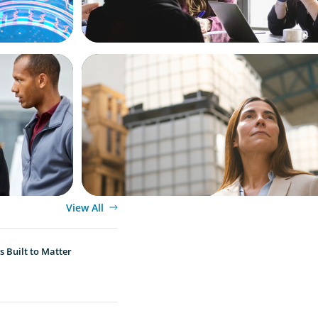
ARTICLES & PAPERS
ket
A Third Generation Charts a New Cours
siness
View All
 Built to Matter