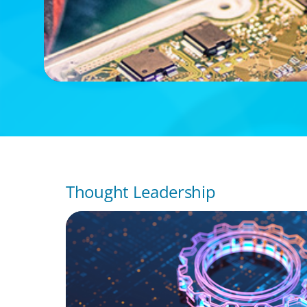
Thought Leadership
BOYDEN REPORT SERIES
What’s Next for Industry? AI, Transformat
the Talent Imperative