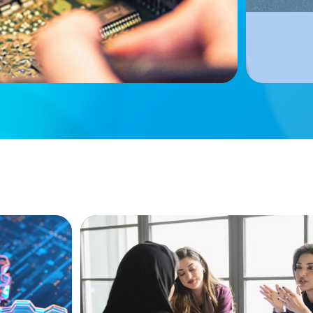
ARTICLES & PAPERS
ion, and
Recruiting Centralized Leadership for a 
Family Conglomerate