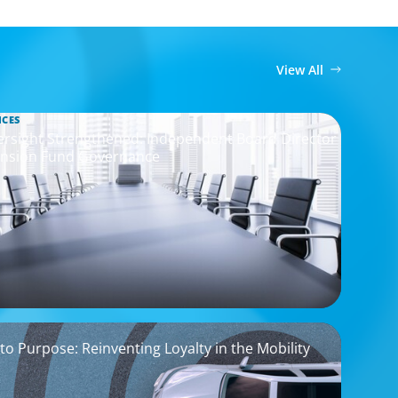
View All
ICES
ersight Strengthened: Independent Board Director
nsion Fund Governance
to Purpose: Reinventing Loyalty in the Mobility