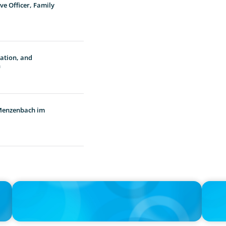
ve Officer, Family
vation, and
n
 Menzenbach im
IN THE MEDIA
IN THE 
the
Activists Are Coming for CEOs, Boards on Succession
CFO-to-
Planning
Boyden