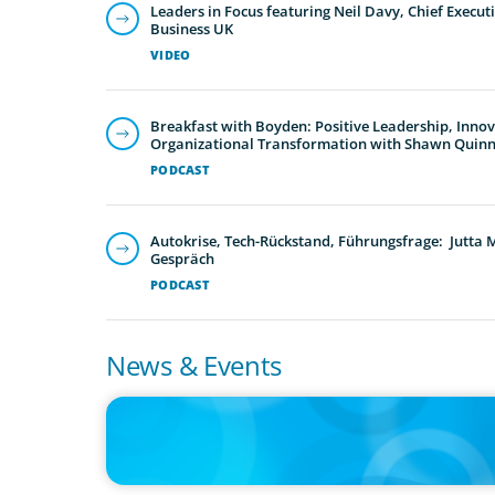
Leaders in Focus featuring Neil Davy, Chief Executi
Business UK
VIDEO
Breakfast with Boyden: Positive Leadership, Inno
Organizational Transformation with Shawn Quin
PODCAST
Autokrise, Tech-Rückstand, Führungsfrage: Jutta
Gespräch
PODCAST
News & Events
IN THE MEDIA
The $400,000 Chief of Staff Is the CEO’s Secret Weapon in 
AI Age