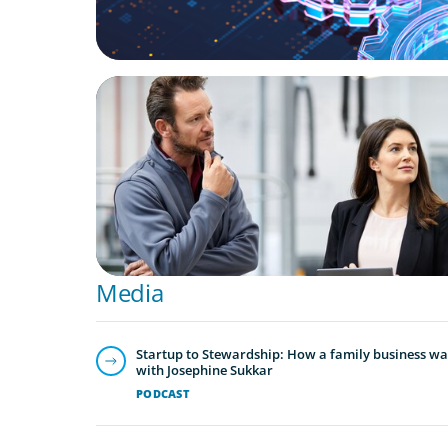
ARTICLES & PAPERS
A Regional CEO Search to Realise U.S. Mar
Potential for a European Family-Owned Bu
Media
Startup to Stewardship: How a family business was
with Josephine Sukkar
PODCAST