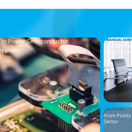
p in Power Semiconductor
FINANCIAL SERV
Fiduciary Ov
ity growth
Enhances Pe
INDUSTRIAL
From Points 
Sector