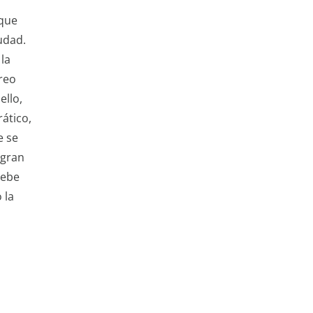
 que
udad.
la
reo
ello,
ático,
e se
 gran
debe
 la