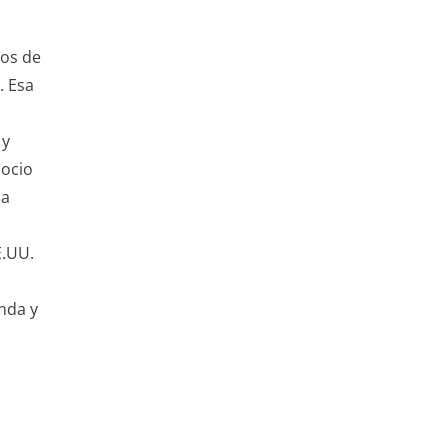
nos de
. Esa
 y
 ocio
 a
E.UU.
enda y