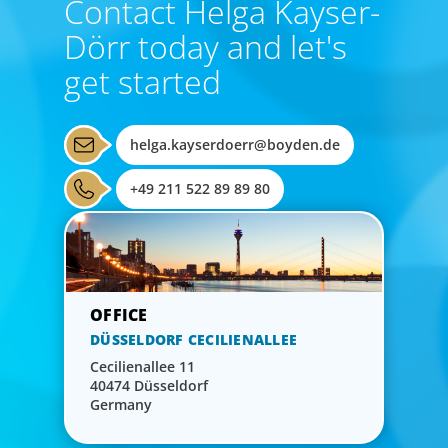
Contact Helga Kayser-
Dörr today and let's
get started
helga.kayserdoerr@boyden.de
+49 211 522 89 89 80
DÜSSELDORF CECILIENALLEE
Cecilienallee 11
40474 Düsseldorf
Germany