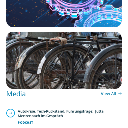
BLOG
The Supply Chain Secrets of Mumbai’s
Dabbawalas
Media
View All
Autokrise, Tech-Rückstand, Führungsfrage: Jutta
Menzenbach im Gespräch
PODCAST