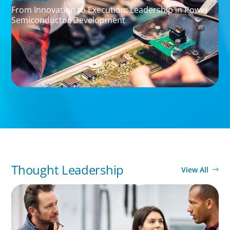
From Innovation to Execution: Leadership in Power
Semiconductor Development
Thought Leadership
View All
ARTICLES & PAPERS
A Regional CEO Search to Realise U.S. Market
Potential for a European Family-Owned
Business