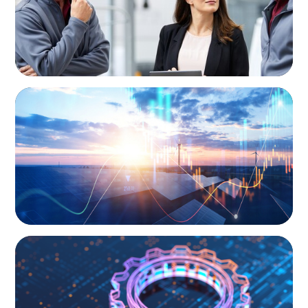
ARTICLES & PAPERS
Private Equity's Role in Powering the Energy
Transition
BOYDEN REPORT SERIES
What’s Next for Industry? AI, Transformation,
and the Talent Imperative