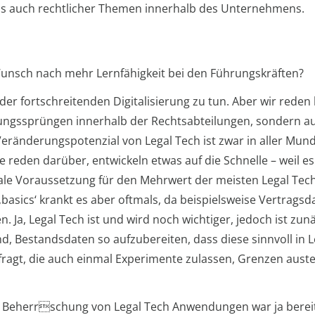
s auch rechtlicher Themen innerhalb des Unternehmens.
nsch nach mehr Lernfähigkeit bei den Führungskräften?
der fortschreitenden Digitalisierung zu tun. Aber wir reden
erungssprüngen innerhalb der Rechtsabteilungen, sondern au
nderungspotenzial von Legal Tech ist zwar in aller Munde,
ele reden darüber, entwickeln etwas auf die Schnelle – weil 
le Voraussetzung für den Mehrwert der meisten Legal Tech
‚basics‘ krankt es aber oftmals, da beispielsweise Vertrag
. Ja, Legal Tech ist und wird noch wichtiger, jedoch ist z
, Bestandsdaten so aufzubereiten, dass diese sinnvoll in
efragt, die auch einmal Experimente zulassen, Grenzen aust
 Die Beherrschung von Legal Tech Anwendungen war ja bereit