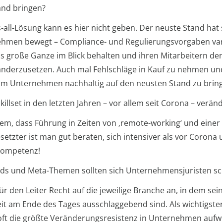
tand bringen?
ts-all-Lösung kann es hier nicht geben. Der neuste Stand hat
nehmen bewegt – Compliance- und Regulierungsvorgaben var
as große Ganze im Blick behalten und ihren Mitarbeitern den
derzusetzen. Auch mal Fehlschläge in Kauf zu nehmen und 
, um Unternehmen nachhaltig auf den neusten Stand zu brin
illset in den letzten Jahren – vor allem seit Corona – verän
lem, dass Führung in Zeiten von ‚remote-working‘ und einer 
esetzter ist man gut beraten, sich intensiver als vor Coro
kompetenz!
s und Meta-Themen sollten sich Unternehmensjuristen sc
r den Leiter Recht auf die jeweilige Branche an, in dem se
eit am Ende des Tages ausschlaggebend sind. Als wichtigste
ie oft die größte Veränderungsresistenz in Unternehmen auf