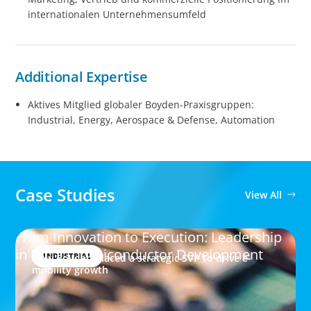
internationalen Unternehmensumfeld
Additional Expertise
Aktives Mitglied globaler Boyden-Praxisgruppen:
Industrial, Energy, Aerospace & Defense, Automation
Case Studies
View All
From Innovation to Execution: Leadership
in Power Semiconductor Development
INDUSTRIAL
How Boyden placed a strategic SVP to drive e-
mobility growth