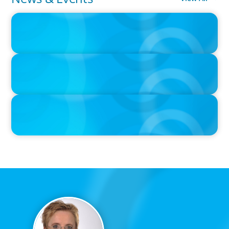
IN THE MEDIA
Epochal change: Why the automotive industry needs diversity
now
IN THE MEDIA
The $400,000 Chief of Staff Is the CEO’s Secret Weapon in the AI
Age
IN THE MEDIA
Tim Cook Turned Apple into a $4 Trillion Company by Not Trying
to Be Steve Jobs