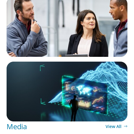
A Regional CEO Search to Realise U.S. Market
Potential for a European Family-Owned
Business
ARTICLES & PAPERS
Navigating Uncertainty: AI Drives an Inflection
Point for the Global Economy
Media
View All