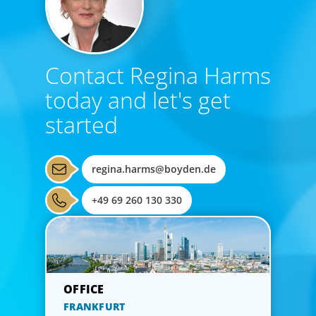
Contact Regina Harms
today and let's get
started
regina.harms@boyden.de
+49 69 260 130 330
FRANKFURT