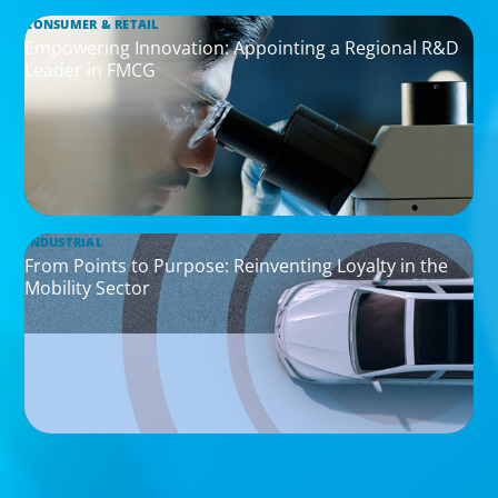
CONSUMER & RETAIL
Empowering Innovation: Appointing a Regional R&D
Leader in FMCG
INDUSTRIAL
From Points to Purpose: Reinventing Loyalty in the
Mobility Sector