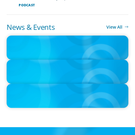
PODCAST
News & Events
View All
IN THE MEDIA
The $400,000 Chief of Staff Is the CEO’s Secret Weapon in the AI
Age
IN THE MEDIA
Activists Are Coming for CEOs, Boards on Succession Planning
IN THE MEDIA
CFO-to-CEO pipeline will likely taper on economic upswing:
Boyden