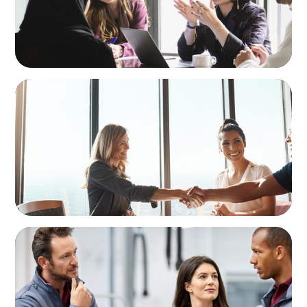
BLOG
The High-Stakes Season of Hiring
ARTICLES & PAPERS
A Regional CEO Search to Realise U.S. Market
Potential for a European Family-Owned
Business