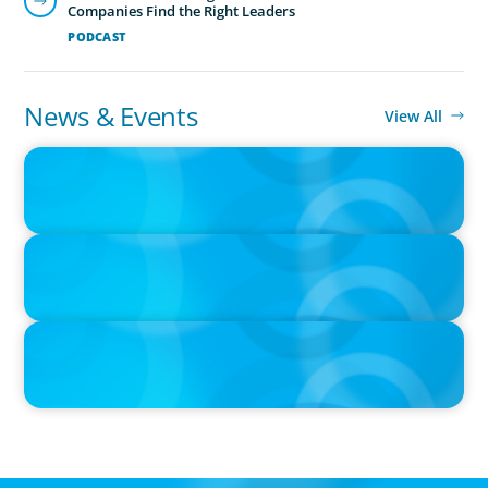
Companies Find the Right Leaders
PODCAST
News & Events
View All
IN THE MEDIA
Canadian Recruitment Trends and Use of AI
PRESS RELEASE
Calgary Co-op Proudly Announces New CEO
IN THE MEDIA
The $400,000 Chief of Staff Is the CEO’s Secret Weapon in the AI
Age