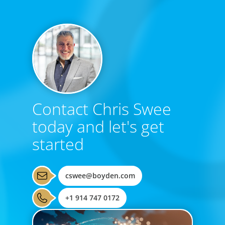
Contact Chris Swee
today and let's get
started
cswee@boyden.com
+1 914 747 0172