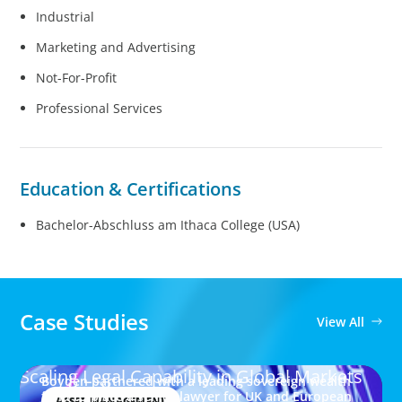
Industrial
Marketing and Advertising
Not-For-Profit
Professional Services
Education & Certifications
Bachelor-Abschluss am Ithaca College (USA)
Case Studies
View All
Scaling Legal Capability in Global Markets
Boyden partnered with a leading sovereign wealth
fund to place a senior lawyer for UK and European
ASSET MANAGEMENT