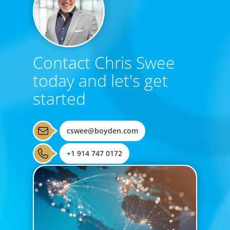
Contact Chris Swee
today and let's get
started
cswee@boyden.com
+1 914 747 0172