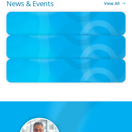
News & Events
View All
IN THE MEDIA
Canadian Recruitment Trends and Use of AI
PRESS RELEASE
Calgary Co-op Proudly Announces New CEO
IN THE MEDIA
The $400,000 Chief of Staff Is the CEO’s Secret Weapon in the AI
Age