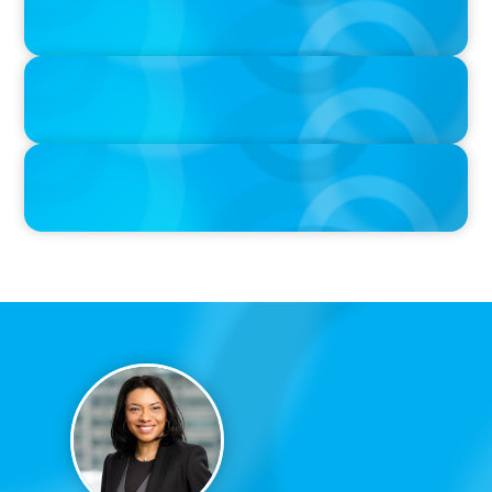
Age
IN THE MEDIA
Activists Are Coming for CEOs, Boards on Succession Planning
IN THE MEDIA
CFO-to-CEO pipeline will likely taper on economic upswing:
Boyden