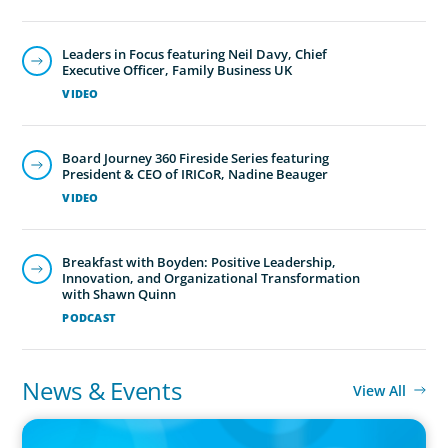
Leaders in Focus featuring Neil Davy, Chief
Executive Officer, Family Business UK
VIDEO
Board Journey 360 Fireside Series featuring
President & CEO of IRICoR, Nadine Beauger
VIDEO
Breakfast with Boyden: Positive Leadership,
Innovation, and Organizational Transformation
with Shawn Quinn
PODCAST
News & Events
View All
IN THE MEDIA
The $400,000 Chief of Staff Is the CEO’s Secret Weapon in the AI