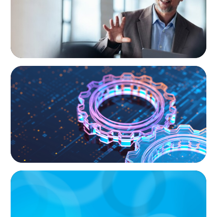
BOYDEN REPORT SERIES
What’s Next for Industry? AI, Transformation,
and the Talent Imperative
ARTICLES & PAPERS
Handle with Care: A Private Equity Talent
Playbook For Founder or Family-Run
Businesses