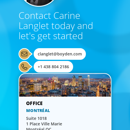
Contact Carine
Langlet today and
let's get started
clanglet@boyden.com
+1 438 804 2186
MONTRÉAL
Suite 1018
1 Place Ville Marie
Montréal QC