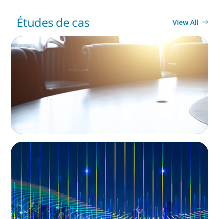
Études de cas
View All
LEADERSHIP DEVELOPMENT
Leadership Assessment to Support M&A
Integration Business Process Outsourcing
LEADERSHIP DEVELOPMENT
Leadership and Values Assessment
Consulting & Technology Services | Iberian
Peninsula