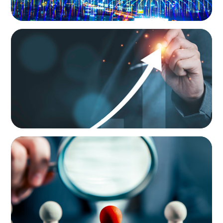
LEADERSHIP DEVELOPMENT
Empowering Future Leaders: A Tailored
Talent Development Program
LEADERSHIP DEVELOPMENT
Steering Leadership Excellence: Alpine One
Supports Prominent European Manufacturer
in CEO Selection