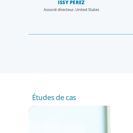
ISSY PEREZ
Associé directeur, United States
MACKENZIE JONES
Principal, Canada
Études de cas
RETAIL & ECOMMERCE
Strategic turnaround: How an interim CEO 
food industry company out of crisis