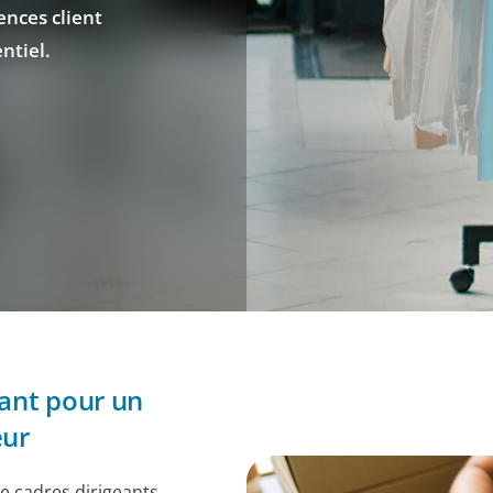
ences client
ntiel.
ant pour un
eur
e cadres dirigeants