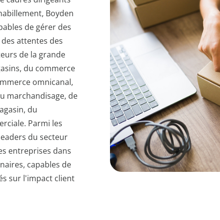
'habillement, Boyden
apables de gérer des
 des attentes des
eurs de la grande
agasins, du commerce
commerce omnicanal,
du marchandisage, de
agasin, du
ciale. Parmi les
leaders du secteur
s entreprises dans
onnaires, capables de
s sur l'impact client