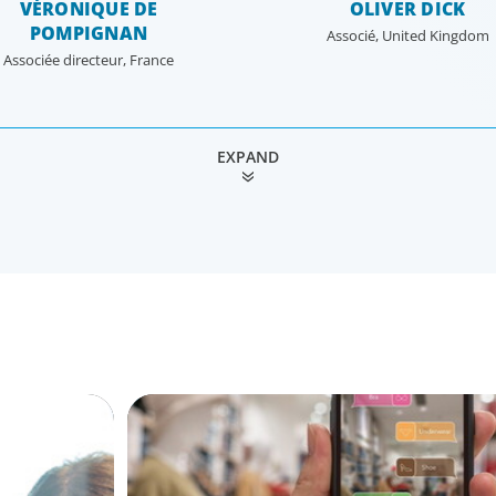
VÉRONIQUE DE
OLIVER DICK
POMPIGNAN
Associé, United Kingdom
Associée directeur, France
EXPAND
RETAIL & ECOMMERCE
led a
Interim Marketing Director for an Intern
Retailer