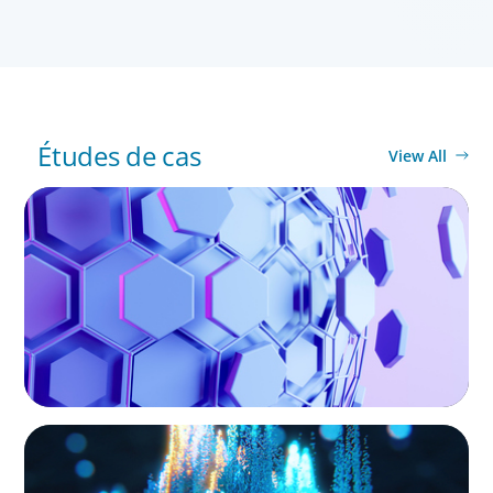
United Kingdom
Études de cas
View All
PRIVATE EQUITY & VENTURE CAPITAL
Scaling Legal Capability in Global Markets
PRIVATE EQUITY & VENTURE CAPITAL
Strengthening Valuation Leadership for a
Leading Private Credit Manager