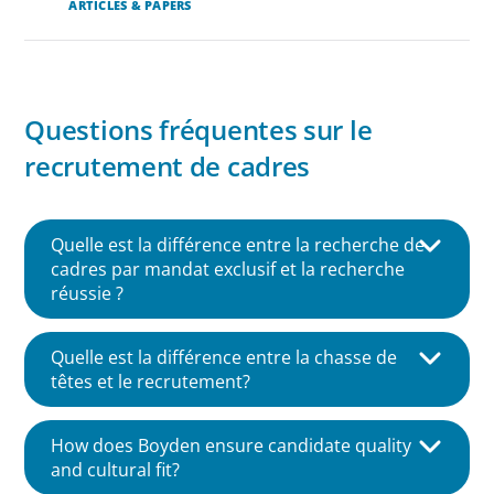
ARTICLES & PAPERS
Questions fréquentes sur le
recrutement de cadres
Quelle est la différence entre la recherche de
cadres par mandat exclusif et la recherche
réussie ?
Quelle est la différence entre le
Quelle est la différence entre la chasse de
recrutement de cadres par mandat
têtes et le recrutement?
exclusif et le recrutement réussi ?
Le recrutement de cadres supérieurs et le
Le recrutement par mandat exclusif et le
How does Boyden ensure candidate quality
recrutement classique concourent tous deux à
recrutement réussi sont deux approches
and cultural fit?
l'embauche, mais ils poursuivent des objectifs
distinctes pour l'embauche de cadres de haut