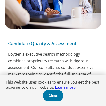
Candidate Quality & Assessment
Boyden's executive search methodology
combines proprietary research with rigorous
assessment. Our consultants conduct extensive
market mapping to identify the full universe of
potential candidates, including passive leaders
This website uses cookies to ensure you get the best
experience on our website.
who are not visible through traditional channels.
Learn more
Every candidate is evaluated against competency
Close
frameworks that account for leadership