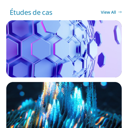
Études de cas
View All
EXECUTIVE SEARCH
Scaling Legal Capability in Global Markets
EXECUTIVE SEARCH
Strengthening Valuation Leadership for a
Leading Private Credit Manager