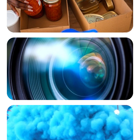
NOT-FOR-PROFIT
Orchestrating a 'Picture-Perfect' AVP
Recruitment at UCF
NOT-FOR-PROFIT
Driving Growth in Higher Education:
Harnessing Data for Success