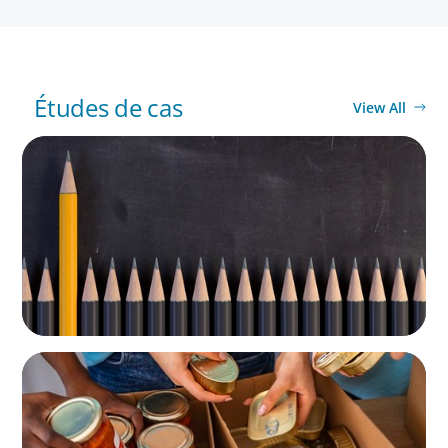
Études de cas
View All
NOT-FOR-PROFIT
Strategic Turnaround: A CFO’s Role in
Rebuilding Culture and Financial Leadership
NOT-FOR-PROFIT
A New CEO for a New Chapter