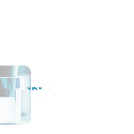
te Quality
View All