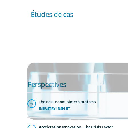
Études de cas
PHARMA & BIOTECH
Seamless Collaboration Delivers Interim Si
Director
Perspectives
The Post-Boom Biotech Business