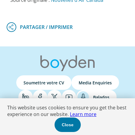
Source originale :
Nouvelles d'Air Canada
Soumettre votre CV
Media Enquiries
Balados
This website uses cookies to ensure you get the best
experience on our website.
Learn more
Terms & Conditions
Privacy Policy
Do Not Sell
Accessibility Statement
Close
© 2026 Boyden
. Tous les droits sont réservés.