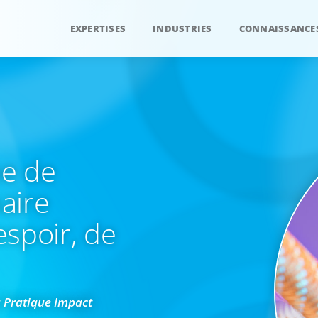
EXPERTISES
INDUSTRIES
CONNAISSANCE
he de
naire
espoir, de
a Pratique Impact