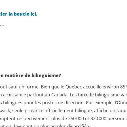
er la boucle ici.
 - -
en matière de bilinguisme?
 tout sauf uniforme. Bien que le Québec accueille environ 8
oissance partout au Canada. Les taux de bilinguisme varie
nts bilingues pour les postes de direction. Par exemple, l’O
swick, seule province officiellement bilingue, affiche un ta
omptent respectivement plus de 250 000 et 320 000 personne
tout en devenant de plus en plus diversifiée.