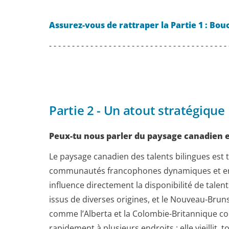
Assurez-vous de rattraper la Partie 1 : Boucl
- - - - - - - - - - - - - - - - - - - - - - - - - - - - - - - - - - - - - - -
Partie 2 - Un atout stratégique
Peux-tu nous parler du paysage canadien 
Le paysage canadien des talents bilingues est
communautés francophones dynamiques et en cr
influence directement la disponibilité de tale
issus de diverses origines, et le Nouveau-Brun
comme l’Alberta et la Colombie-Britannique c
rapidement à plusieurs endroits : elle vieillit, 