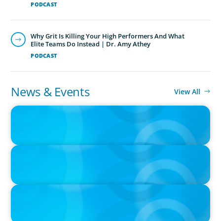
PODCAST
Why Grit Is Killing Your High Performers And What
Elite Teams Do Instead | Dr. Amy Athey
PODCAST
News & Events
View All
IN THE MEDIA
Kraft Heinz Split: What Happens Now?
IN THE MEDIA
Big Food splits: Smart move or strategic misstep?
IN THE MEDIA
Unilever joins Big Food shake-up