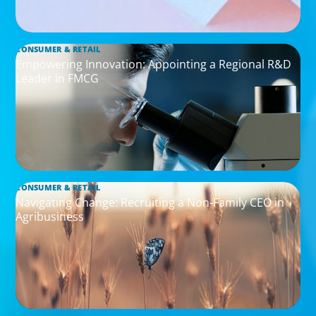
CONSUMER & RETAIL
Empowering Innovation: Appointing a Regional R&D
Leader in FMCG
CONSUMER & RETAIL
Navigating Change: Recruiting a Non-Family CEO in
Agribusiness