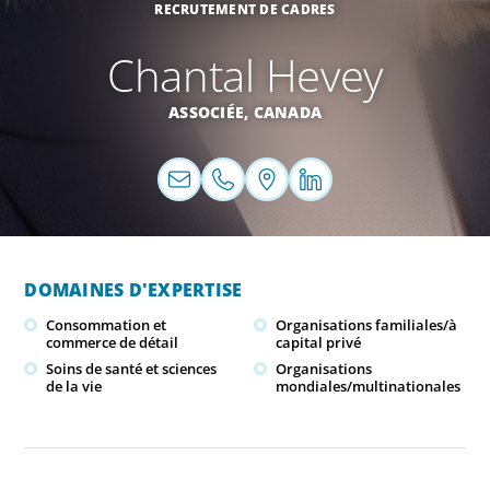
RECRUTEMENT DE CADRES
Chantal Hevey
ASSOCIÉE,
CANADA
DOMAINES D'EXPERTISE
Consommation et
Organisations familiales/à
commerce de détail
capital privé
Soins de santé et sciences
Organisations
de la vie
mondiales/multinationales