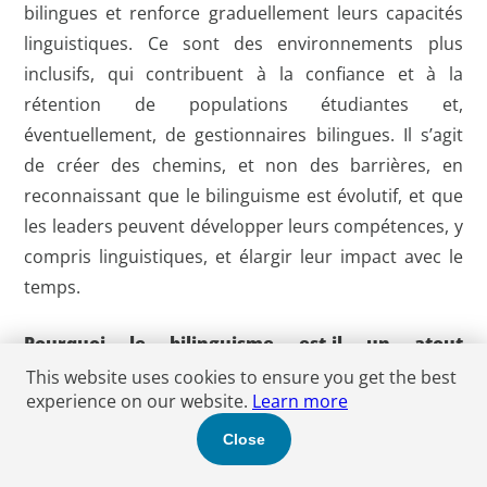
bilingues et renforce graduellement leurs capacités
linguistiques. Ce sont des environnements plus
inclusifs, qui contribuent à la confiance et à la
rétention de populations étudiantes et,
éventuellement, de gestionnaires bilingues. Il s’agit
de créer des chemins, et non des barrières, en
reconnaissant que le bilinguisme est évolutif, et que
les leaders peuvent développer leurs compétences, y
compris linguistiques, et élargir leur impact avec le
temps.
Pourquoi le bilinguisme est-il un atout
stratégique pour toute organisation au Canada?
This website uses cookies to ensure you get the best
experience on our website.
Learn more
Le bilinguisme constitue un avantage concurrentiel
Close
réel dans l’environnement économique actuel. Les
leaders capables de s’exprimer dans les deux