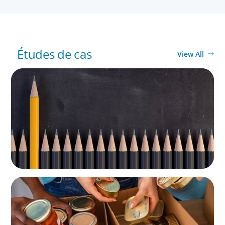
Études de cas
View All
NOT-FOR-PROFIT
Strategic Turnaround: A CFO’s Role in
Rebuilding Culture and Financial Leadership
NOT-FOR-PROFIT
A New CEO for a New Chapter