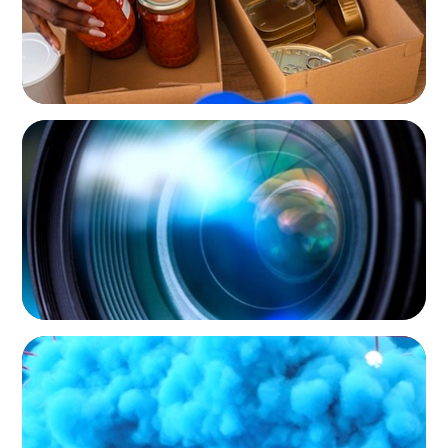
NOT-FOR-PROFIT
Orchestrating a 'Picture-Perfect' AVP
Recruitment at UCF
NOT-FOR-PROFIT
Driving Growth in Higher Education:
Harnessing Data for Success