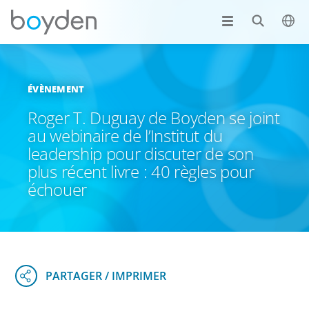
ÉVÈNEMENT
Roger T. Duguay de Boyden se joint
au webinaire de l’Institut du
leadership pour discuter de son
plus récent livre : 40 règles pour
échouer