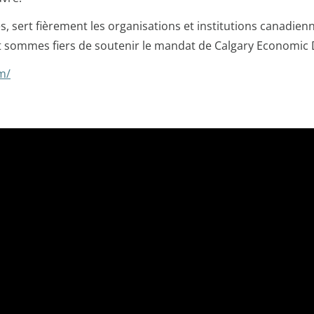
 sert fièrement les organisations et institutions canadienn
et sommes fiers de soutenir le mandat de Calgary Economic
m/