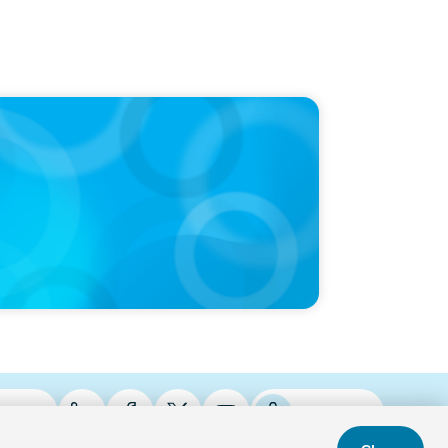
LEASE
en Named a Top 5 Executive Search Firm in
da by Forbes
iries
Balados