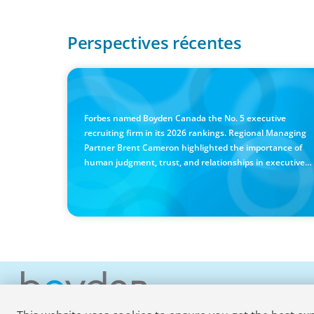
Perspectives récentes
IN THE MEDIA
Canadian Recruitment Trends and Use of AI
Forbes named Boyden Canada the No. 5 executive
recruiting firm in its 2026 rankings. Regional Managing
Partner Brent Cameron highlighted the importance of
human judgment, trust, and relationships in executive
search, despite the growing use of AI.