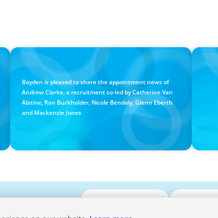
PRESS RELEASE
PRESS RE
Calgary Co-op Proudly Announces New CEO
Boyd
Cana
Boyden is pleased to share the appointment news of
Andrew Clarke, a recruitment co-led by Catherine Van
Alstine, Ron Burkholder, Nicole Bendaly, Glenn Eberth
and Mackenzie Jones
Soumettre votre CV
Media Enqu