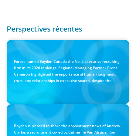
Perspectives récentes
IN THE MEDIA
Canadian Recruitment Trends and Use of AI
Forbes named Boyden Canada the No. 5 executive recruiting
firm in its 2026 rankings. Regional Managing Partner Brent
Cameron highlighted the importance of human judgment,
trust, and relationships in executive search, despite the
growing use of AI.
PRESS RELEASE
Calgary Co-op Proudly Announces New CEO
Boyden is pleased to share the appointment news of Andrew
Clarke, a recruitment co-led by Catherine Van Alstine, Ron