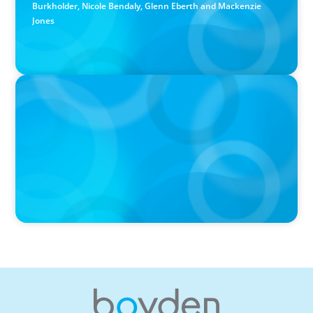
Burkholder, Nicole Bendaly, Glenn Eberth and Mackenzie
Jones
PRESS RELEASE
Boyden Named a Top 5 Executive Search Firm in Canada
by Forbes