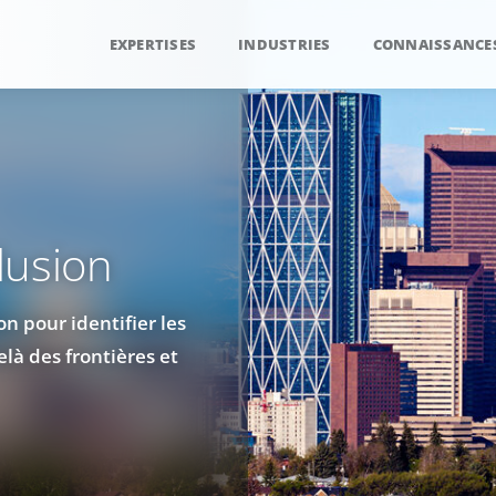
EXPERTISES
INDUSTRIES
CONNAISSANCE
clusion
on pour identifier les
là des frontières et