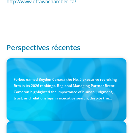
http://www.ottawachamber.ca/
Perspectives récentes
IN THE MEDIA
Canadian Recruitment Trends and Use of AI
Forbes named Boyden Canada the No. 5 executive recruiting
firm in its 2026 rankings. Regional Managing Partner Brent
Cameron highlighted the importance of human judgment,
trust, and relationships in executive search, despite the
growing use of AI.
PRESS RELEASE
Calgary Co-op Proudly Announces New CEO