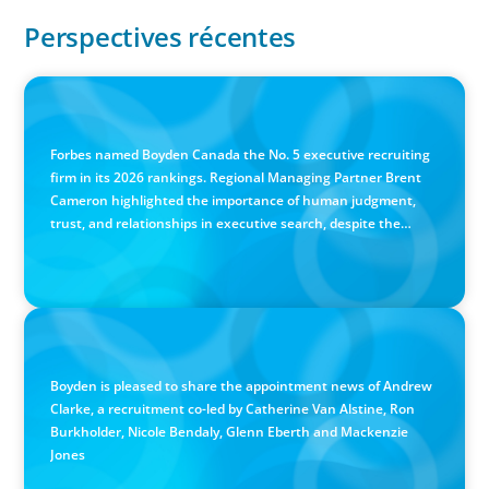
Perspectives récentes
IN THE MEDIA
Canadian Recruitment Trends and Use of AI
Forbes named Boyden Canada the No. 5 executive recruiting
firm in its 2026 rankings. Regional Managing Partner Brent
Cameron highlighted the importance of human judgment,
trust, and relationships in executive search, despite the
growing use of AI.
PRESS RELEASE
Calgary Co-op Proudly Announces New CEO
Boyden is pleased to share the appointment news of Andrew
Clarke, a recruitment co-led by Catherine Van Alstine, Ron
Burkholder, Nicole Bendaly, Glenn Eberth and Mackenzie
Jones