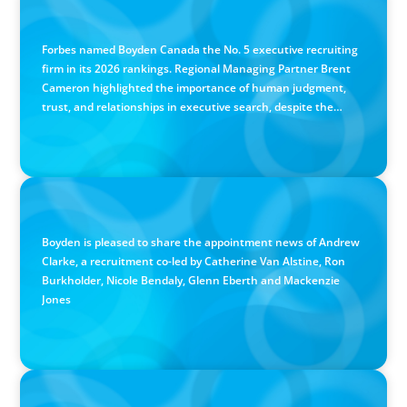
IN THE MEDIA
Canadian Recruitment Trends and Use of AI
Forbes named Boyden Canada the No. 5 executive recruiting
firm in its 2026 rankings. Regional Managing Partner Brent
Cameron highlighted the importance of human judgment,
trust, and relationships in executive search, despite the
growing use of AI.
PRESS RELEASE
Calgary Co-op Proudly Announces New CEO
Boyden is pleased to share the appointment news of Andrew
Clarke, a recruitment co-led by Catherine Van Alstine, Ron
Burkholder, Nicole Bendaly, Glenn Eberth and Mackenzie
Jones
PRESS RELEASE
Boyden Named a Top 5 Executive Search Firm in Canada