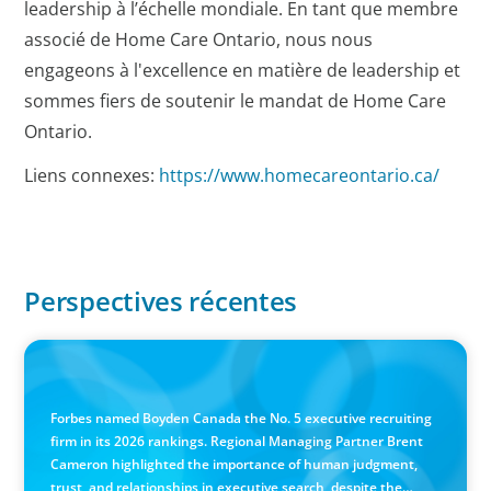
leadership à l’échelle mondiale. En tant que membre
associé de Home Care Ontario, nous nous
engageons à l'excellence en matière de leadership et
sommes fiers de soutenir le mandat de Home Care
Ontario.
Liens connexes:
https://www.homecareontario.ca/
Perspectives récentes
IN THE MEDIA
Canadian Recruitment Trends and Use of AI
Forbes named Boyden Canada the No. 5 executive recruiting
firm in its 2026 rankings. Regional Managing Partner Brent
Cameron highlighted the importance of human judgment,
trust, and relationships in executive search, despite the