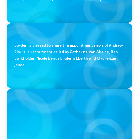
growing use of AI.
PRESS RELEASE
Calgary Co-op Proudly Announces New CEO
Boyden is pleased to share the appointment news of Andrew
Clarke, a recruitment co-led by Catherine Van Alstine, Ron
Burkholder, Nicole Bendaly, Glenn Eberth and Mackenzie
Jones
PRESS RELEASE
Boyden Named a Top 5 Executive Search Firm in Canada
by Forbes