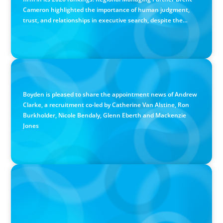
Cameron highlighted the importance of human judgment,
trust, and relationships in executive search, despite the
growing use of AI.
PRESS RELEASE
Calgary Co-op Proudly Announces New CEO
Boyden is pleased to share the appointment news of Andrew
Clarke, a recruitment co-led by Catherine Van Alstine, Ron
Burkholder, Nicole Bendaly, Glenn Eberth and Mackenzie
Jones
PRESS RELEASE
Boyden Named a Top 5 Executive Search Firm in Canada
by Forbes