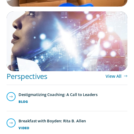
EDUCATION & SOCIAL IMPACT
Elevating IT Excellence: An Ivy League
University’s Search for Top Talent
Perspectives
View All
Destigmatizing Coaching: A Call to Leaders
BLOG
Breakfast with Boyden: Rita B. Allen
VIDEO