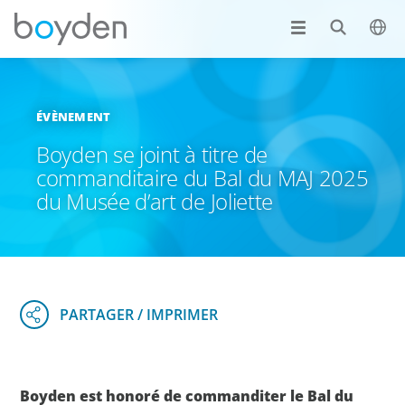
ÉVÈNEMENT
Boyden se joint à titre de
commanditaire du Bal du MAJ 2025
du Musée d’art de Joliette
Boyden est honoré de commanditer le Bal du