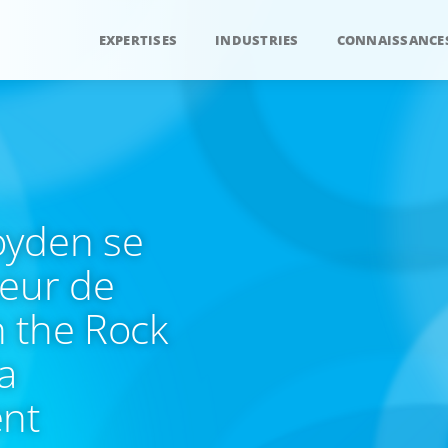
EXPERTISES
INDUSTRIES
CONNAISSANCE
oyden se
neur de
 the Rock
a
ent