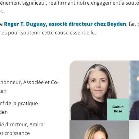
énement significatif, réaffirmant notre engagement à souten
s.
ue
Roger T. Duguay, associé directeur chez Boyden
, fai
ires pour soutenir cette cause essentielle.
’honneur, Associée et Co-
ken
ef de la pratique
den
é directeur, Amiral
et croissance