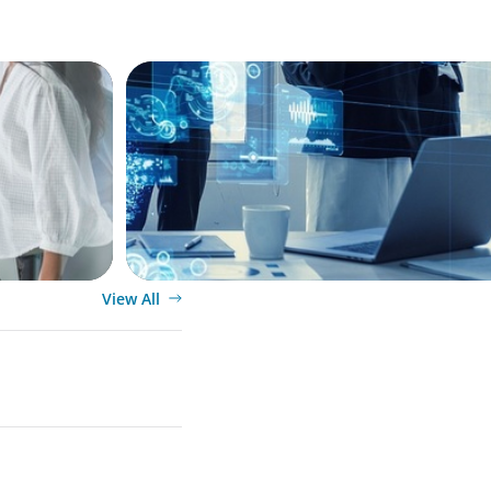
FINTECH
c
Assuring Key Positions in Multinational 
View All