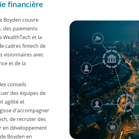
ie financière
de Boyden couvre
e, des paiements
la WealthTech et la
e cadres fintech de
s visionnaires avec
nce et de la
les conseils
ituer des équipes de
t agilité et
'agisse d'accompagner
tech, de recruter des
ler en développement
e de Boyden en