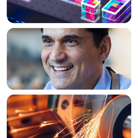
CEO & BOARD SERVICES
New CEO Sparks Rejuvenation in a 75-Year-
Old Cooperative Retailer
CEO & BOARD SERVICES
CEO Succession for a Global Precision
Manufacturer