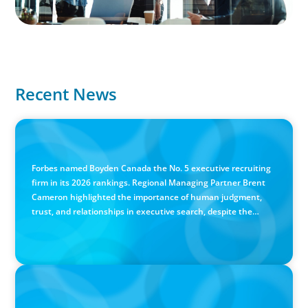
Recent News
IN THE MEDIA
Canadian Recruitment Trends and Use of AI
Forbes named Boyden Canada the No. 5 executive recruiting
firm in its 2026 rankings. Regional Managing Partner Brent
Cameron highlighted the importance of human judgment,
trust, and relationships in executive search, despite the
growing use of AI.
PRESS RELEASE
Calgary Co-op Proudly Announces New CEO