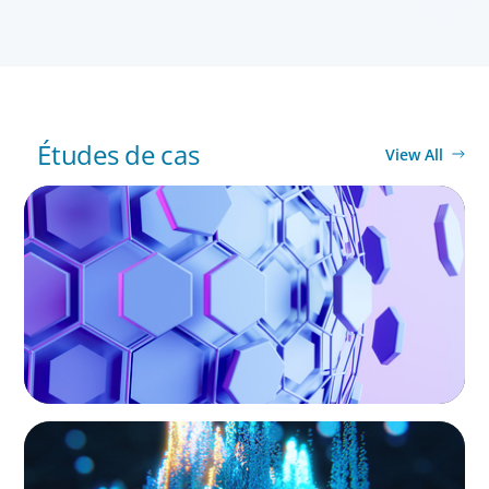
United Kingdom
Études de cas
View All
PRIVATE EQUITY & VENTURE CAPITAL
Scaling Legal Capability in Global Markets
PRIVATE EQUITY & VENTURE CAPITAL
Strengthening Valuation Leadership for a
Leading Private Credit Manager