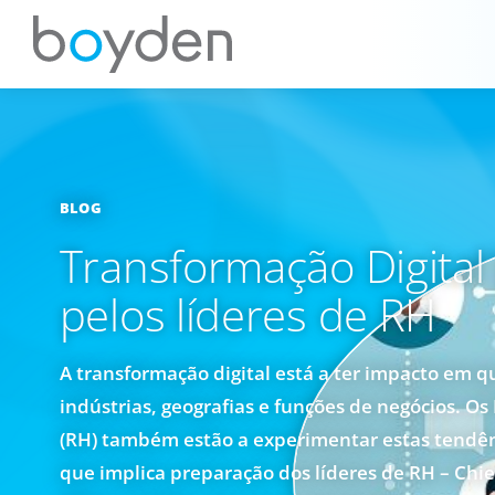
BLOG
Transformação Digital
pelos líderes de RH
A transformação digital está a ter impacto em q
indústrias, geografias e funções de negócios. 
(RH) também estão a experimentar estas tendênc
que implica preparação dos líderes de RH – Ch