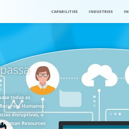
CAPABILITIES
INDUSTRIES
IN
 passa
uase todas as
Os Recursos Humanos
ias disruptivas, o
ief Human Resources