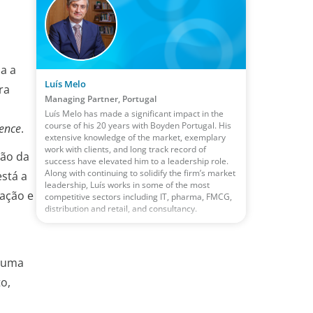
ma a
Luís Melo
ra
Managing Partner, Portugal
Luís Melo has made a significant impact in the
course of his 20 years with Boyden Portugal. His
ence
.
extensive knowledge of the market, exemplary
work with clients, and long track record of
ção da
success have elevated him to a leadership role.
Along with continuing to solidify the firm’s market
stá a
leadership, Luís works in some of the most
ação e
competitive sectors including IT, pharma, FMCG,
distribution and retail, and consultancy.
á uma
o,