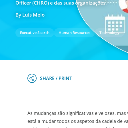
Officer (CHRO) e das suas organizações.
By Luís Melo
Executive Search
Human Resources
Technology
As mudanças são significativas e velozes, mas
está a mudar todos os aspetos da cadeia de v