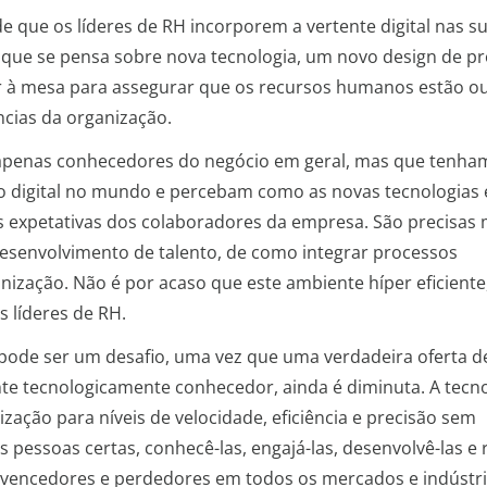
e que os líderes de RH incorporem a vertente digital nas s
a que se pensa sobre nova tecnologia, um novo design de p
ar à mesa para assegurar que os recursos humanos estão ou
ências da organização.
 apenas conhecedores do negócio em geral, mas que tenha
o digital no mundo e percebam como as novas tecnologias 
as expetativas dos colaboradores da empresa. São precisas 
esenvolvimento de talento, de como integrar processos
ização. Não é por acaso que este ambiente híper eficiente
s líderes de RH.
pode ser um desafio, uma vez que uma verdadeira oferta d
nte tecnologicamente conhecedor, ainda é diminuta. A tecn
zação para níveis de velocidade, eficiência e precisão sem
 pessoas certas, conhecê-las, engajá-las, desenvolvê-las e r
a vencedores e perdedores em todos os mercados e indústri