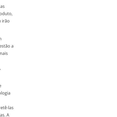
uas
roduto,
 irão
m
estão a
mais
,
e
ologia
etê-las
as. A